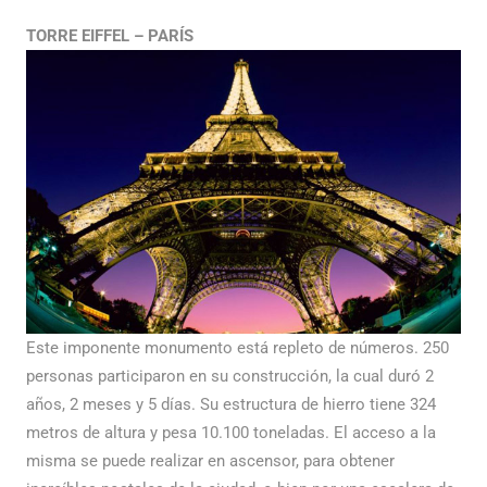
TORRE EIFFEL – PARÍS
Este imponente monumento está repleto de números. 250
personas participaron en su construcción, la cual duró 2
años, 2 meses y 5 días. Su estructura de hierro tiene 324
metros de altura y pesa 10.100 toneladas. El acceso a la
misma se puede realizar en ascensor, para obtener