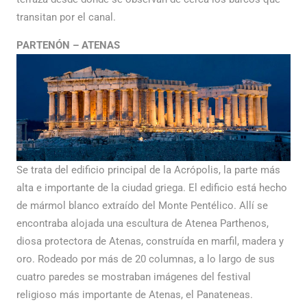
transitan por el canal.
PARTENÓN – ATENAS
Se trata del edificio principal de la Acrópolis, la parte más
alta e importante de la ciudad griega. El edificio está hecho
de mármol blanco extraído del Monte Pentélico. Allí se
encontraba alojada una escultura de Atenea Parthenos,
diosa protectora de Atenas, construída en marfil, madera y
oro. Rodeado por más de 20 columnas, a lo largo de sus
cuatro paredes se mostraban imágenes del festival
religioso más importante de Atenas, el Panateneas.